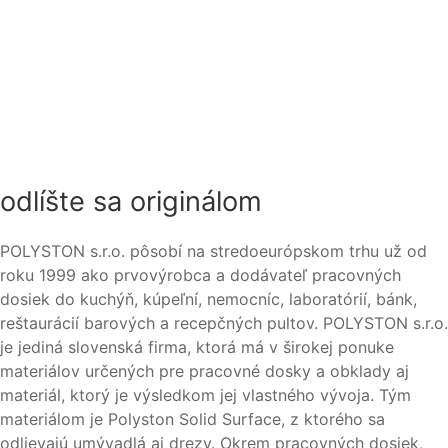
odlíšte sa originálom
POLYSTON s.r.o. pôsobí na stredoeurópskom trhu už od
roku 1999 ako prvovýrobca a dodávateľ pracovných
dosiek do kuchýň, kúpeľní, nemocníc, laboratórií, bánk,
reštaurácií barových a recepčných pultov. POLYSTON s.r.o.
je jediná slovenská firma, ktorá má v širokej ponuke
materiálov určených pre pracovné dosky a obklady aj
materiál, ktorý je výsledkom jej vlastného vývoja. Tým
materiálom je Polyston Solid Surface, z ktorého sa
odlievajú umývadlá aj drezy. Okrem pracovných dosiek,